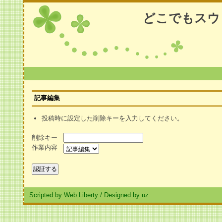
どこでもスウ
記事編集
投稿時に設定した削除キーを入力してください。
削除キー
作業内容
Scripted by Web Liberty
/
Designed by uz