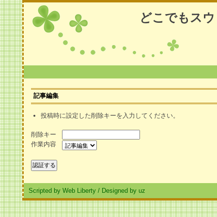
どこでもスウ
記事編集
投稿時に設定した削除キーを入力してください。
削除キー
作業内容
Scripted by Web Liberty
/
Designed by uz