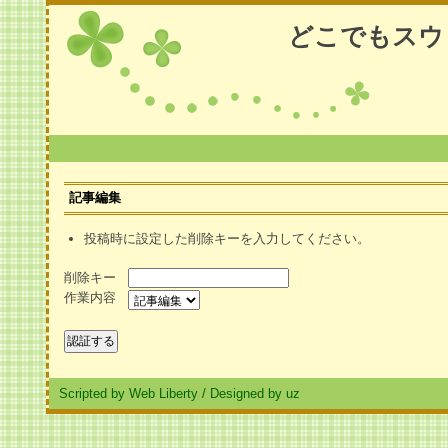
どこでもスウ
記事編集
投稿時に設定した削除キーを入力してください。
削除キー
作業内容
Scripted by Web Liberty
/
Designed by uz