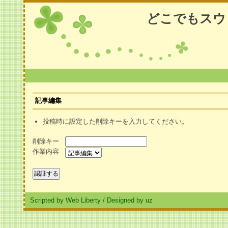
どこでもスウ
記事編集
投稿時に設定した削除キーを入力してください。
削除キー
作業内容
Scripted by Web Liberty
/
Designed by uz