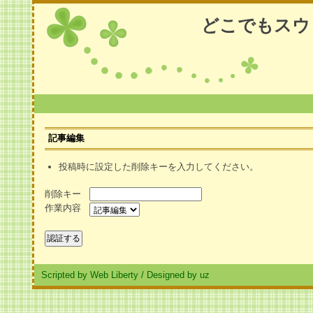
どこでもスウ
記事編集
投稿時に設定した削除キーを入力してください。
削除キー
作業内容
Scripted by Web Liberty
/
Designed by uz