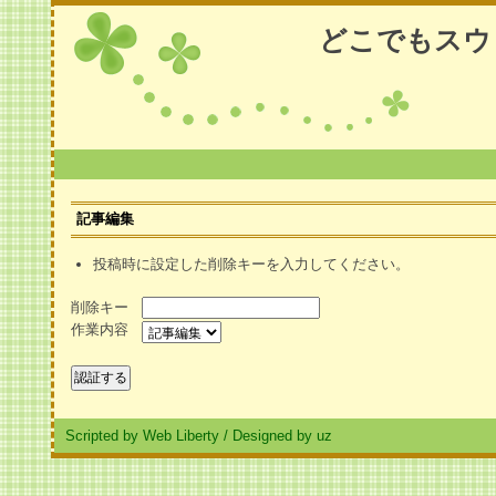
どこでもスウ
記事編集
投稿時に設定した削除キーを入力してください。
削除キー
作業内容
Scripted by Web Liberty
/
Designed by uz