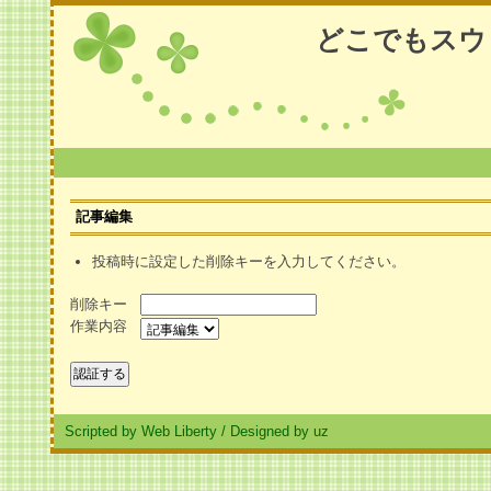
どこでもスウ
記事編集
投稿時に設定した削除キーを入力してください。
削除キー
作業内容
Scripted by Web Liberty
/
Designed by uz