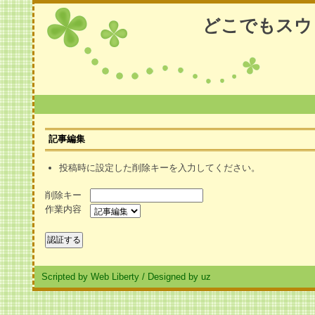
どこでもスウ
記事編集
投稿時に設定した削除キーを入力してください。
削除キー
作業内容
Scripted by Web Liberty
/
Designed by uz