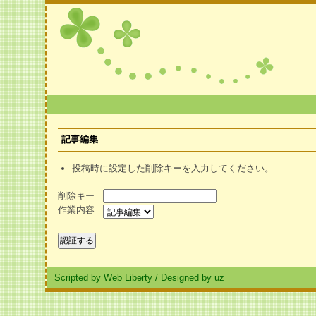
記事編集
投稿時に設定した削除キーを入力してください。
削除キー
作業内容
Scripted by Web Liberty
/
Designed by uz