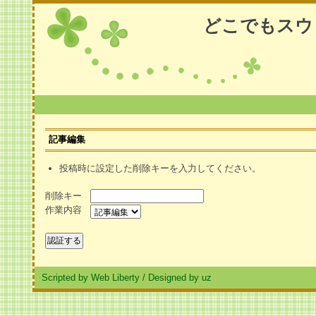
どこでもスウ
記事編集
投稿時に設定した削除キーを入力してください。
削除キー
作業内容
Scripted by Web Liberty
/
Designed by uz