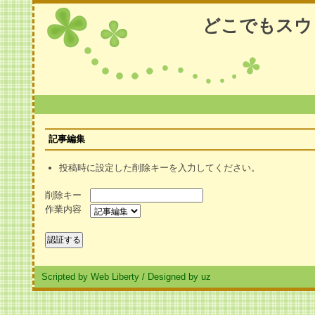
どこでもスウ
記事編集
投稿時に設定した削除キーを入力してください。
削除キー
作業内容
Scripted by Web Liberty
/
Designed by uz