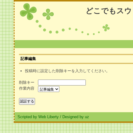
どこでもスウ
記事編集
投稿時に設定した削除キーを入力してください。
削除キー
作業内容
Scripted by Web Liberty
/
Designed by uz