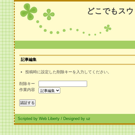
どこでもスウ
記事編集
投稿時に設定した削除キーを入力してください。
削除キー
作業内容
Scripted by Web Liberty
/
Designed by uz