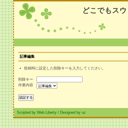
どこでもスウ
記事編集
投稿時に設定した削除キーを入力してください。
削除キー
作業内容
Scripted by Web Liberty
/
Designed by uz