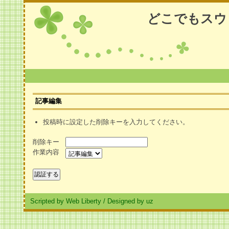
どこでもスウ
記事編集
投稿時に設定した削除キーを入力してください。
削除キー
作業内容
Scripted by Web Liberty
/
Designed by uz