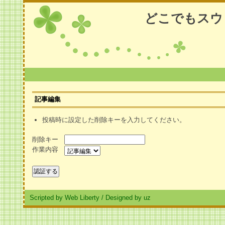
どこでもスウ
記事編集
投稿時に設定した削除キーを入力してください。
削除キー
作業内容
Scripted by Web Liberty
/
Designed by uz