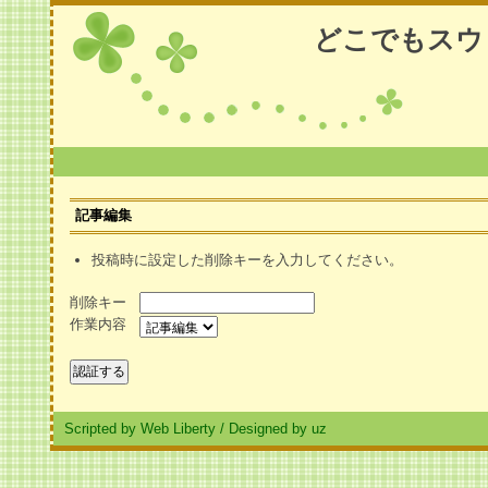
どこでもスウ
記事編集
投稿時に設定した削除キーを入力してください。
削除キー
作業内容
Scripted by Web Liberty
/
Designed by uz