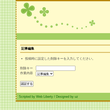
記事編集
投稿時に設定した削除キーを入力してください。
削除キー
作業内容
Scripted by Web Liberty
/
Designed by uz