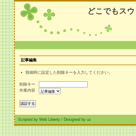
どこでもスウ
記事編集
投稿時に設定した削除キーを入力してください。
削除キー
作業内容
Scripted by Web Liberty
/
Designed by uz