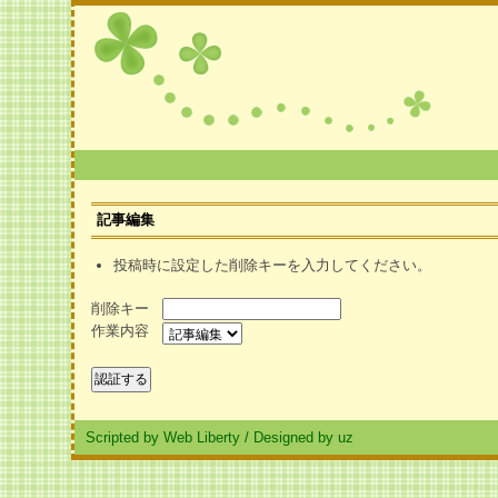
記事編集
投稿時に設定した削除キーを入力してください。
削除キー
作業内容
Scripted by Web Liberty
/
Designed by uz