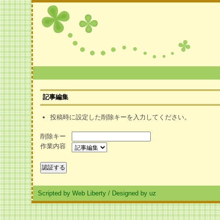
記事編集
投稿時に設定した削除キーを入力してください。
削除キー
作業内容
Scripted by Web Liberty
/
Designed by uz