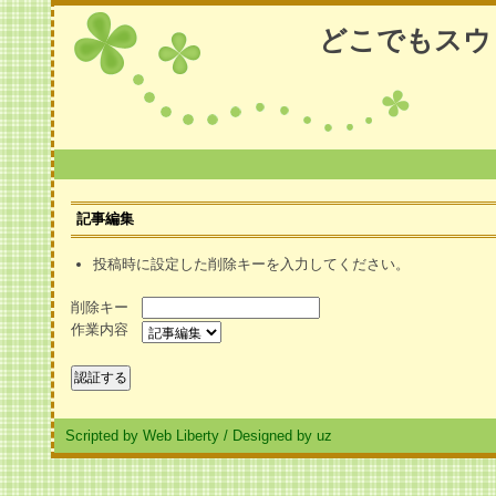
どこでもスウ
記事編集
投稿時に設定した削除キーを入力してください。
削除キー
作業内容
Scripted by Web Liberty
/
Designed by uz