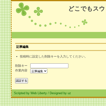
どこでもスウ
記事編集
投稿時に設定した削除キーを入力してください。
削除キー
作業内容
Scripted by Web Liberty
/
Designed by uz