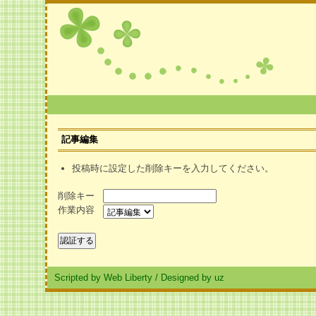
記事編集
投稿時に設定した削除キーを入力してください。
削除キー
作業内容
Scripted by Web Liberty
/
Designed by uz