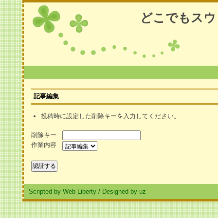
どこでもスウ
記事編集
投稿時に設定した削除キーを入力してください。
削除キー
作業内容
Scripted by Web Liberty
/
Designed by uz