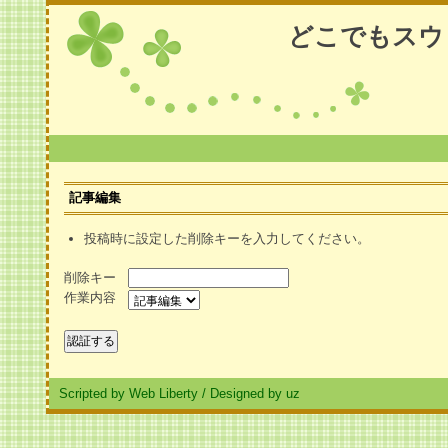
どこでもスウ
記事編集
投稿時に設定した削除キーを入力してください。
削除キー
作業内容
Scripted by Web Liberty
/
Designed by uz