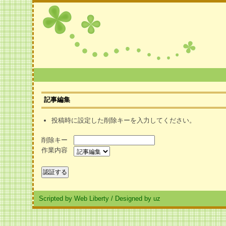
記事編集
投稿時に設定した削除キーを入力してください。
削除キー
作業内容
Scripted by Web Liberty
/
Designed by uz