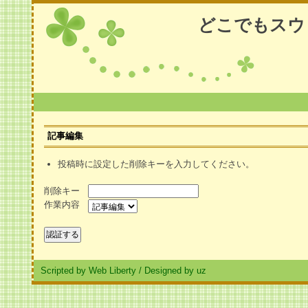
どこでもスウ
記事編集
投稿時に設定した削除キーを入力してください。
削除キー
作業内容
Scripted by Web Liberty
/
Designed by uz