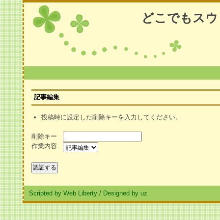
どこでもスウ
記事編集
投稿時に設定した削除キーを入力してください。
削除キー
作業内容
Scripted by Web Liberty
/
Designed by uz