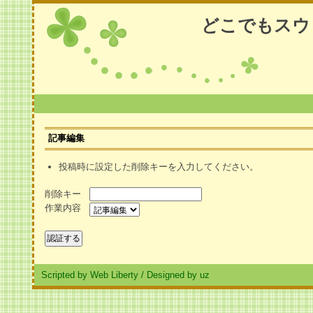
どこでもスウ
記事編集
投稿時に設定した削除キーを入力してください。
削除キー
作業内容
Scripted by Web Liberty
/
Designed by uz