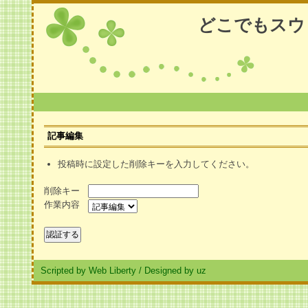
どこでもスウ
記事編集
投稿時に設定した削除キーを入力してください。
削除キー
作業内容
Scripted by Web Liberty
/
Designed by uz