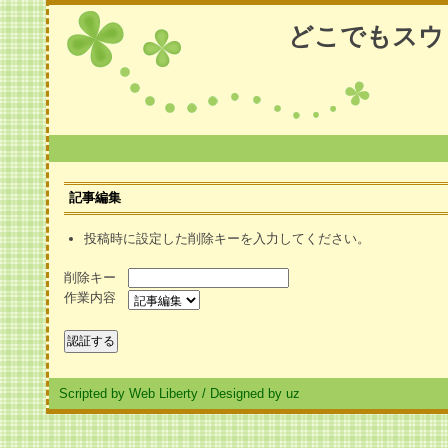
どこでもスウ
記事編集
投稿時に設定した削除キーを入力してください。
削除キー
作業内容
Scripted by Web Liberty
/
Designed by uz