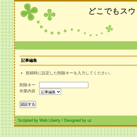
どこでもスウ
記事編集
投稿時に設定した削除キーを入力してください。
削除キー
作業内容
Scripted by Web Liberty
/
Designed by uz