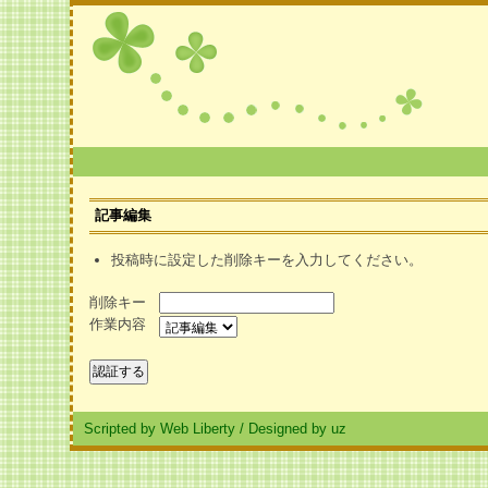
記事編集
投稿時に設定した削除キーを入力してください。
削除キー
作業内容
Scripted by Web Liberty
/
Designed by uz