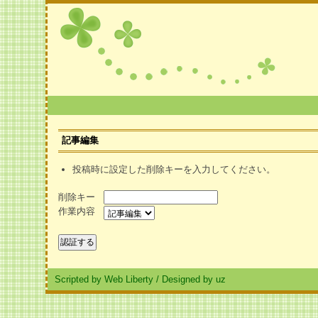
記事編集
投稿時に設定した削除キーを入力してください。
削除キー
作業内容
Scripted by Web Liberty
/
Designed by uz