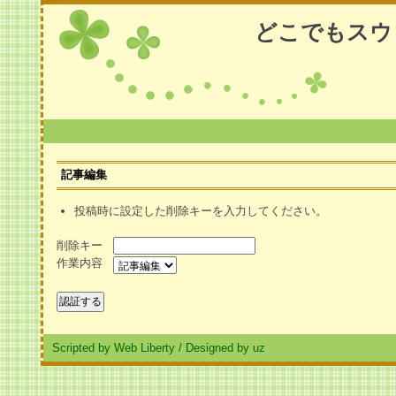
どこでもスウ
記事編集
投稿時に設定した削除キーを入力してください。
削除キー
作業内容
Scripted by Web Liberty
/
Designed by uz