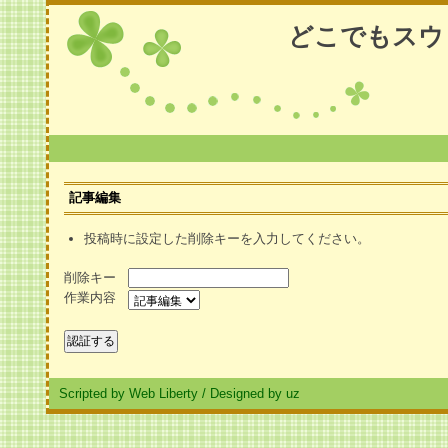
どこでもスウ
記事編集
投稿時に設定した削除キーを入力してください。
削除キー
作業内容
Scripted by Web Liberty
/
Designed by uz