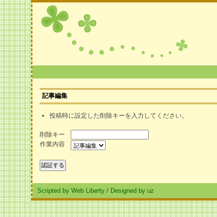
記事編集
投稿時に設定した削除キーを入力してください。
削除キー
作業内容
Scripted by Web Liberty
/
Designed by uz