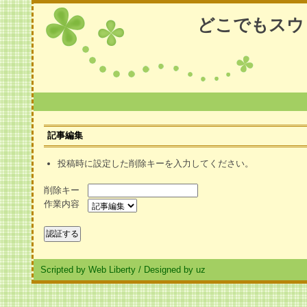
どこでもスウ
記事編集
投稿時に設定した削除キーを入力してください。
削除キー
作業内容
Scripted by Web Liberty
/
Designed by uz