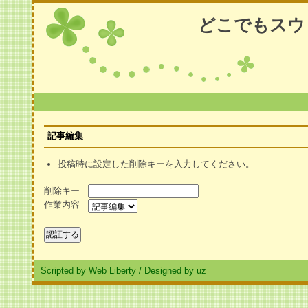
どこでもスウ
記事編集
投稿時に設定した削除キーを入力してください。
削除キー
作業内容
Scripted by Web Liberty
/
Designed by uz