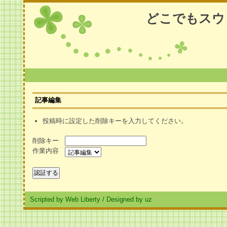
どこでもスウ
記事編集
投稿時に設定した削除キーを入力してください。
削除キー
作業内容
Scripted by Web Liberty
/
Designed by uz