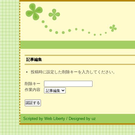
記事編集
投稿時に設定した削除キーを入力してください。
削除キー
作業内容
Scripted by Web Liberty
/
Designed by uz