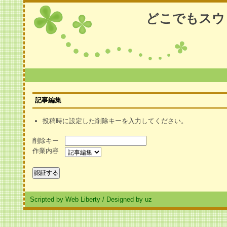
どこでもスウ
記事編集
投稿時に設定した削除キーを入力してください。
削除キー
作業内容
Scripted by Web Liberty
/
Designed by uz