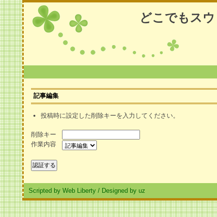
どこでもスウ
記事編集
投稿時に設定した削除キーを入力してください。
削除キー
作業内容
Scripted by Web Liberty
/
Designed by uz