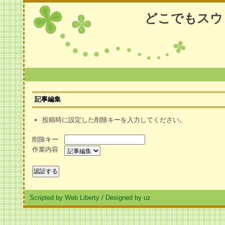
どこでもスウ
記事編集
投稿時に設定した削除キーを入力してください。
削除キー
作業内容
Scripted by Web Liberty
/
Designed by uz