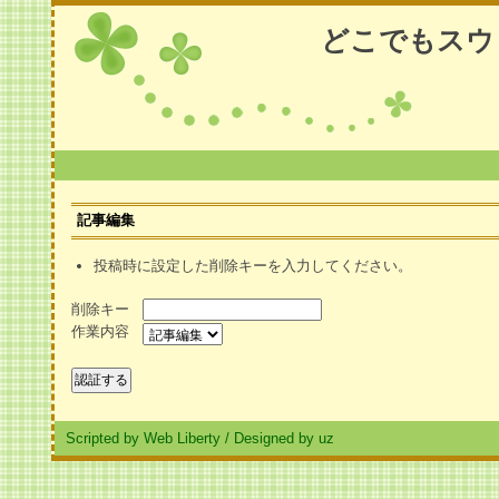
どこでもスウ
記事編集
投稿時に設定した削除キーを入力してください。
削除キー
作業内容
Scripted by Web Liberty
/
Designed by uz