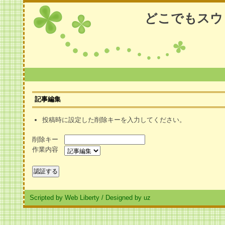
どこでもスウ
記事編集
投稿時に設定した削除キーを入力してください。
削除キー
作業内容
Scripted by Web Liberty
/
Designed by uz