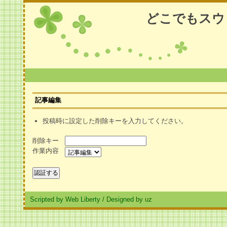
どこでもスウ
記事編集
投稿時に設定した削除キーを入力してください。
削除キー
作業内容
Scripted by Web Liberty
/
Designed by uz