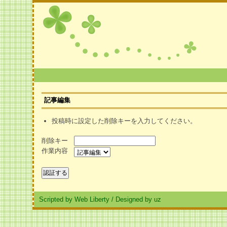
記事編集
投稿時に設定した削除キーを入力してください。
削除キー
作業内容
Scripted by Web Liberty
/
Designed by uz