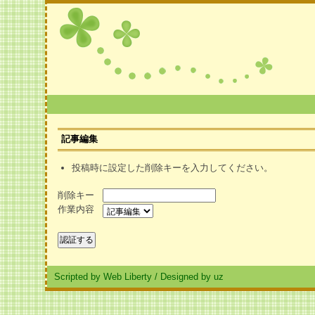
記事編集
投稿時に設定した削除キーを入力してください。
削除キー
作業内容
Scripted by Web Liberty
/
Designed by uz